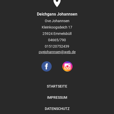
place
Deichgans Johannsen
Ove Johannsen
Kleinkoogsdeich 17
25924
Emmelsbüll
04665/790
015120752439
ovejohannsen@web.de
STARTSEITE
IMPRESSUM
DATENSCHUTZ